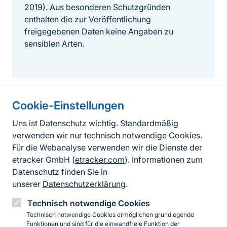
2019). Aus besonderen Schutzgründen
enthalten die zur Veröffentlichung
freigegebenen Daten keine Angaben zu
sensiblen Arten.
Cookie-Einstellungen
Informationen zur Seite
Uns ist Datenschutz wichtig. Standardmäßig
verwenden wir nur technisch notwendige Cookies.
Fußzeile
Kontakt zum BfN
Für die Webanalyse verwenden wir die Dienste der
Kontaktformular
etracker GmbH (
etracker.com
). Informationen zum
Datenschutz finden Sie in
Erklärung zur Barrierefreiheit
unserer
Datenschutzerklärung
.
Impressum
Technisch notwendige Cookies
Technisch notwendige Cookies ermöglichen grundlegende
Datenschutz
Funktionen und sind für die einwandfreie Funktion der