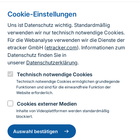
Cookie-Einstellungen
Informationen zur Seite
Uns ist Datenschutz wichtig. Standardmäßig
verwenden wir nur technisch notwendige Cookies.
Fußzeile
Kontakt zum BfN
Für die Webanalyse verwenden wir die Dienste der
Kontaktformular
etracker GmbH (
etracker.com
). Informationen zum
Datenschutz finden Sie in
Erklärung zur Barrierefreiheit
unserer
Datenschutzerklärung
.
Impressum
Technisch notwendige Cookies
Technisch notwendige Cookies ermöglichen grundlegende
Datenschutz
Funktionen und sind für die einwandfreie Funktion der
Website erforderlich.
Cookies externer Medien
Instagram
Facebook
YouTube
LinkedIn
Mastodon
Bluesky
Inhalte von Videoplattformen werden standardmäßig
blockiert.
Einwilligung
© 2026 Bundesamt für Naturschutz
zurückziehen
Auswahl bestätigen