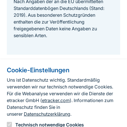
Nach Angaben der an die EU übermittelten
Standarddatenbögen Deutschlands (Stand:
2019). Aus besonderen Schutzgründen
enthalten die zur Veröffentlichung
freigegebenen Daten keine Angaben zu
sensiblen Arten.
Cookie-Einstellungen
Informationen zur Seite
Uns ist Datenschutz wichtig. Standardmäßig
verwenden wir nur technisch notwendige Cookies.
Fußzeile
Kontakt zum BfN
Für die Webanalyse verwenden wir die Dienste der
Kontaktformular
etracker GmbH (
etracker.com
). Informationen zum
Datenschutz finden Sie in
Erklärung zur Barrierefreiheit
unserer
Datenschutzerklärung
.
Impressum
Technisch notwendige Cookies