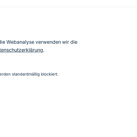
atenbögen Deutschlands (Stand:
 die Webanalyse verwenden wir die
ur Veröffentlichung freigegebenen
tenschutzerklärung
.
erden standardmäßig blockiert.
Instagram
Facebook
YouTube
LinkedIn
Mastodon
Bluesky