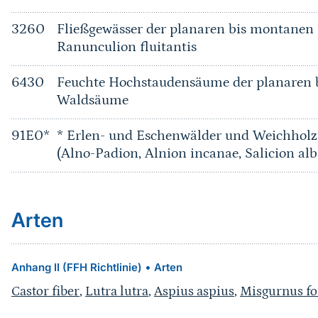
3260
Fließgewässer der planaren bis montanen 
Ranunculion fluitantis
6430
Feuchte Hochstaudensäume der planaren b
Waldsäume
91E0*
* Erlen- und Eschenwälder und Weichholz
(Alno-Padion, Alnion incanae, Salicion alb
Arten
•
Anhang II (FFH Richtlinie)
Arten
Castor fiber
,
Lutra lutra
,
Aspius aspius
,
Misgurnus fos