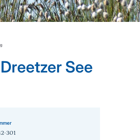
ng
 Dreetzer See
mmer
42-301