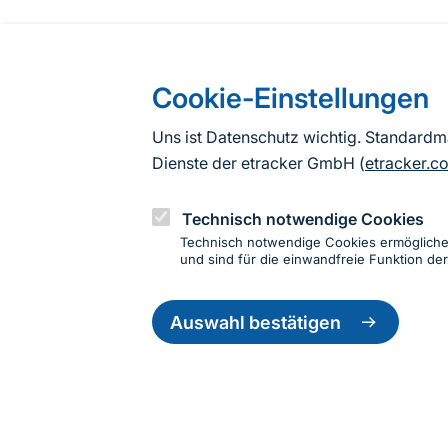
Cookie-Einstellungen
Uns ist Datenschutz wichtig. Standard
Dienste der etracker GmbH (
etracker.c
Technisch notwendige Cookies
Technisch notwendige Cookies ermöglich
und sind für die einwandfreie Funktion der
Einwillig
zurückzie
Auswahl bestätigen
Informationen zur Seite
Fußzeile
Kontakt zum BfN
Kontaktformular
Erklär
© 2026 Bundesamt für Naturschutz