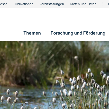
urschutz
resse
Publikationen
Veranstaltungen
Karten und Daten
vigation
Themen
Forschung und Förderung
Hauptnavigation