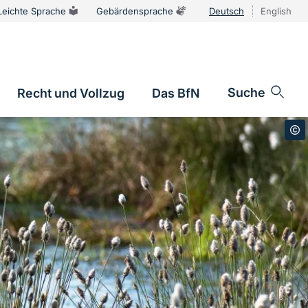
Leichte Sprache
Gebärdensprache
Deutsch
English
Sprachums
Suche
Recht und Vollzug
Das BfN