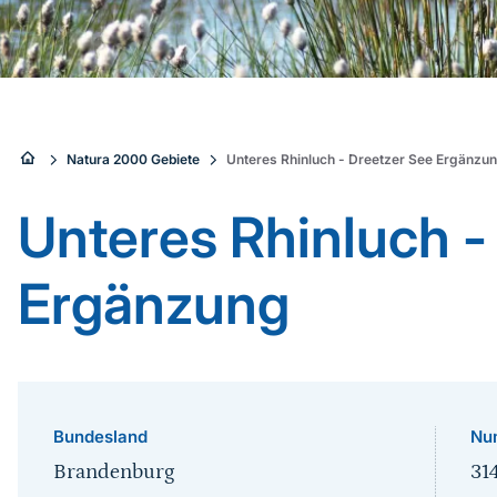
Sie
Natura 2000 Gebiete
Unteres Rhinluch - Dreetzer See Ergänzu
sind
Unteres Rhinluch -
hier:
Ergänzung
Bundesland
Nu
Brandenburg
31