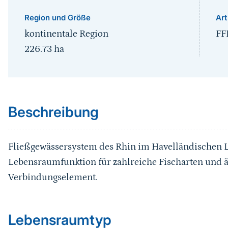
Region und Größe
Art
kontinentale Region
FF
226.73
ha
Sprungmarke
Beschreibung
Fließgewässersystem des Rhin im Havelländischen 
Lebensraumfunktion für zahlreiche Fischarten und 
Verbindungselement.
Sprungmarke
Lebensraumtyp