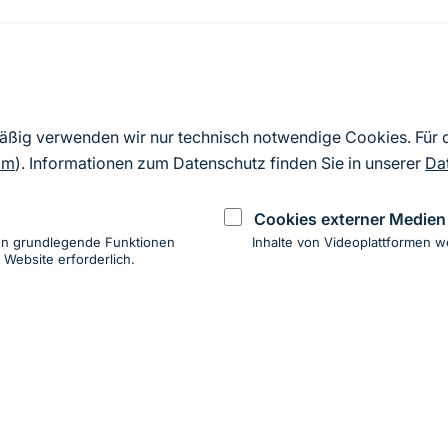
Quelle
Nach Angaben der an die EU übermittelten Standardd
mäßig verwenden wir nur technisch notwendige Cookies. Für
2019). Aus besonderen Schutzgründen enthalten die z
om
). Informationen zum Datenschutz finden Sie in unserer
Da
Daten keine Angaben zu sensiblen Arten.
Cookies externer Medien
en grundlegende Funktionen
Inhalte von Videoplattformen w
 Website erforderlich.
ung
hen
ung zur Barrierefreiheit
Impressum
Datenschutz