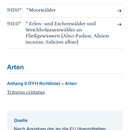
91D0*
*Moorwälder
91E0*
* Erlen- und Eschenwälder und
Weichholzauenwälder an
Fließgewässern (Alno-Padion, Alnion
incanae, Salicion albae)
Arten
Anhang II (FFH Richtlinie)
Arten
•
Triturus cristatus
Quelle
Nach Angaben der an die EU übermittelten