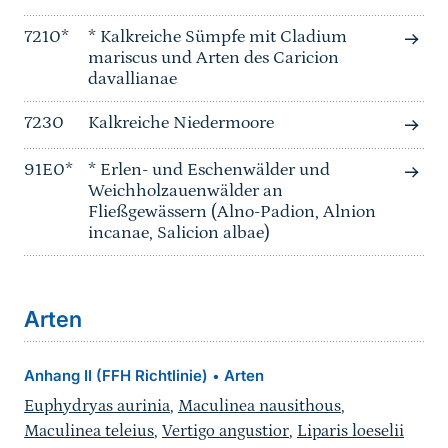
7210*
* Kalkreiche Sümpfe mit Cladium
mariscus und Arten des Caricion
davallianae
7230
Kalkreiche Niedermoore
91E0*
* Erlen- und Eschenwälder und
Weichholzauenwälder an
Fließgewässern (Alno-Padion, Alnion
incanae, Salicion albae)
Arten
Anhang II (FFH Richtlinie)
Arten
•
Euphydryas aurinia
,
Maculinea nausithous
,
Maculinea teleius
,
Vertigo angustior
,
Liparis loeselii