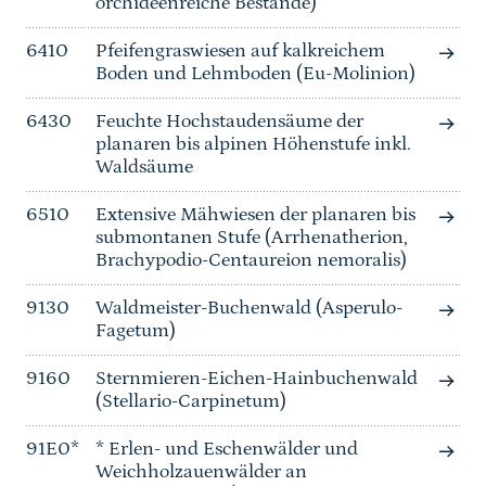
orchideenreiche Bestände)
6410
Pfeifengraswiesen auf kalkreichem
Boden und Lehmboden (Eu-Molinion)
6430
Feuchte Hochstaudensäume der
planaren bis alpinen Höhenstufe inkl.
Waldsäume
6510
Extensive Mähwiesen der planaren bis
submontanen Stufe (Arrhenatherion,
Brachypodio-Centaureion nemoralis)
9130
Waldmeister-Buchenwald (Asperulo-
Fagetum)
9160
Sternmieren-Eichen-Hainbuchenwald
(Stellario-Carpinetum)
91E0*
* Erlen- und Eschenwälder und
Weichholzauenwälder an