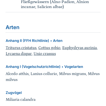
Fließgewässern (Alno-Padion, Alnion
incanae, Salicion albae)
Arten
Anhang II (FFH Richtlinie)
Arten
•
Triturus cristatus
,
Cottus gobio
,
Euphydryas aurinia
,
Lycaena dispar
,
Unio crassus
Anhang I (Vogelschutzrichtlinie)
Vogelarten
•
Alcedo atthis, Lanius collurio, Milvus migrans, Milvus
milvus
Zugvögel
Miliaria calandra