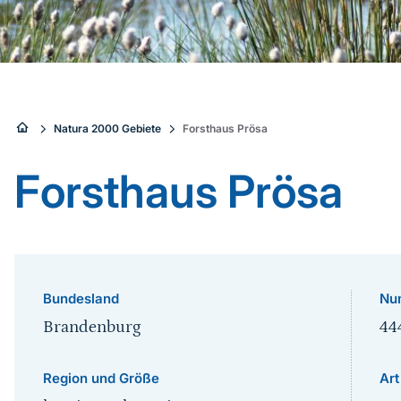
Sie
Natura 2000 Gebiete
Forsthaus Prösa
sind
Forsthaus Prösa
hier:
Bundesland
Nu
Brandenburg
44
Region und Größe
Art