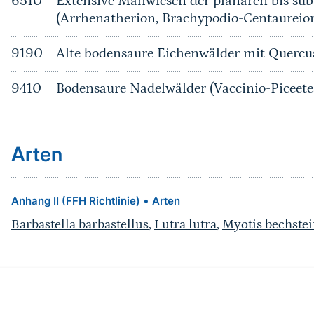
6510
Extensive Mähwiesen der planaren bis su
(Arrhenatherion, Brachypodio-Centaureio
9190
Alte bodensaure Eichenwälder mit Quercu
9410
Bodensaure Nadelwälder (Vaccinio-Piceete
Arten
•
Anhang II (FFH Richtlinie)
Arten
Barbastella barbastellus
,
Lutra lutra
,
Myotis bechstei