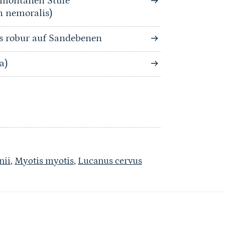
bmontanen Stufe
n nemoralis)
s robur auf Sandebenen
a)
nii
,
Myotis myotis
,
Lucanus cervus