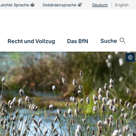
Leichte Sprache
Gebärdensprache
Deutsch
English
Sprachums
Suche
Recht und Vollzug
Das BfN