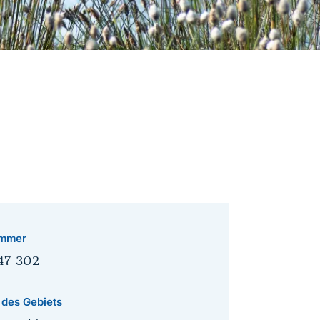
mmer
47-302
 des Gebiets