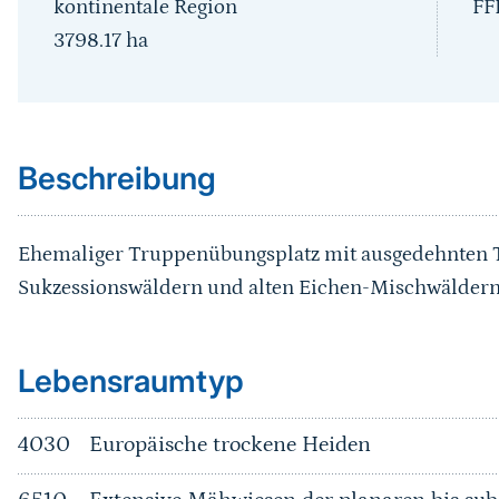
kontinentale Region
FF
3798.17
ha
Sprungmarke
Beschreibung
Ehemaliger Truppenübungsplatz mit ausgedehnten 
Sukzessionswäldern und alten Eichen-Mischwäldern
Sprungmarke
Lebensraumtyp
4030
Europäische trockene Heiden