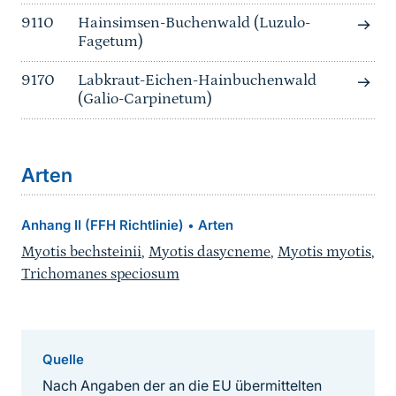
9110
Hainsimsen-Buchenwald (Luzulo-
Fagetum)
9170
Labkraut-Eichen-Hainbuchenwald
(Galio-Carpinetum)
Arten
Anhang II (FFH Richtlinie)
Arten
•
Myotis bechsteinii
,
Myotis dasycneme
,
Myotis myotis
,
Trichomanes speciosum
Quelle
Nach Angaben der an die EU übermittelten