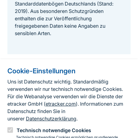
Standarddatenbögen Deutschlands (Stand:
2019). Aus besonderen Schutzgründen
enthalten die zur Veröffentlichung
freigegebenen Daten keine Angaben zu
sensiblen Arten.
Cookie-Einstellungen
Informationen zur Seite
Uns ist Datenschutz wichtig. Standardmäßig
verwenden wir nur technisch notwendige Cookies.
Fußzeile
Kontakt zum BfN
Für die Webanalyse verwenden wir die Dienste der
Kontaktformular
etracker GmbH (
etracker.com
). Informationen zum
Datenschutz finden Sie in
Erklärung zur Barrierefreiheit
unserer
Datenschutzerklärung
.
Impressum
Technisch notwendige Cookies
Technisch notwendige Cookies ermöglichen grundlegende