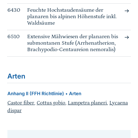
6430
Feuchte Hochstaudensäume der
planaren bis alpinen Höhenstufe inkl.
Waldsäume
6510
Extensive Mähwiesen der planaren bis
submontanen Stufe (Arrhenatherion,
Brachypodio-Centaureion nemoralis)
Arten
Anhang II (FFH Richtlinie)
Arten
•
Castor fiber
,
Cottus gobio
,
Lampetra planeri
,
Lycaena
dispar