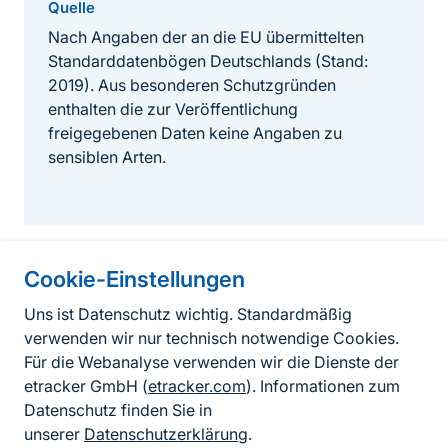
Quelle
Nach Angaben der an die EU übermittelten
Standarddatenbögen Deutschlands (Stand:
2019). Aus besonderen Schutzgründen
enthalten die zur Veröffentlichung
freigegebenen Daten keine Angaben zu
sensiblen Arten.
Cookie-Einstellungen
Informationen zur Seite
Uns ist Datenschutz wichtig. Standardmäßig
verwenden wir nur technisch notwendige Cookies.
Fußzeile
Kontakt zum BfN
Für die Webanalyse verwenden wir die Dienste der
Kontaktformular
etracker GmbH (
etracker.com
). Informationen zum
Datenschutz finden Sie in
Erklärung zur Barrierefreiheit
unserer
Datenschutzerklärung
.