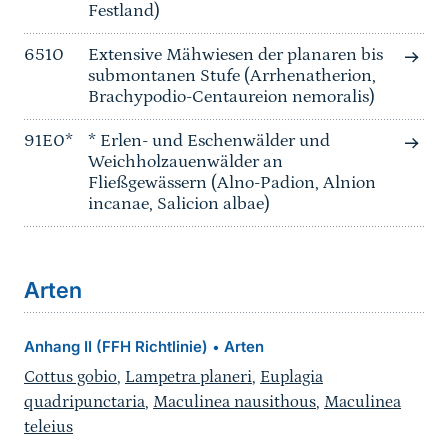
Festland)
6510
Extensive Mähwiesen der planaren bis
submontanen Stufe (Arrhenatherion,
Brachypodio-Centaureion nemoralis)
91E0*
* Erlen- und Eschenwälder und
Weichholzauenwälder an
Fließgewässern (Alno-Padion, Alnion
incanae, Salicion albae)
Arten
Anhang II (FFH Richtlinie)
Arten
•
Cottus gobio
,
Lampetra planeri
,
Euplagia
quadripunctaria
,
Maculinea nausithous
,
Maculinea
teleius