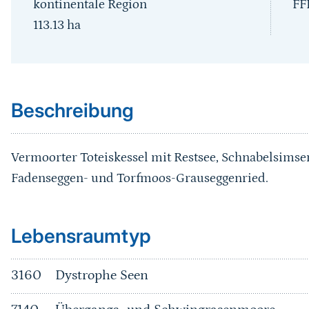
kontinentale Region
FF
113.13
ha
Sprungmarke
Beschreibung
Vermoorter Toteiskessel mit Restsee, Schnabelsimse
Fadenseggen- und Torfmoos-Grauseggenried.
Sprungmarke
Lebensraumtyp
3160
Dystrophe Seen