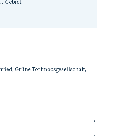
H-Gebiet
nried, Grüne Torfmoosgesellschaft,