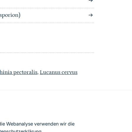
sporion)
inia pectoralis
,
Lucanus cervus
atenbögen Deutschlands (Stand:
 die Webanalyse verwenden wir die
ur Veröffentlichung freigegebenen
tenschutzerklärung
.