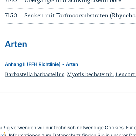
7140
Übergangs- und Schwingrasenmoore
7150
Senken mit Torfmoorsubstraten (Rhyncho
Arten
•
Anhang II (FFH Richtlinie)
Arten
Barbastella barbastellus
,
Myotis bechsteinii
,
Leucorrh
Quelle
Nach Angaben der an die EU übermittelten Standardd
mäßig verwenden wir nur technisch notwendige Cookies. Für
2019). Aus besonderen Schutzgründen enthalten die z
om
). Informationen zum Datenschutz finden Sie in unserer
Da