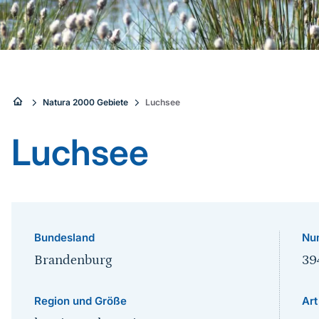
Sie
Natura 2000 Gebiete
Luchsee
sind
Luchsee
hier:
Bundesland
Nu
Brandenburg
39
Region und Größe
Art