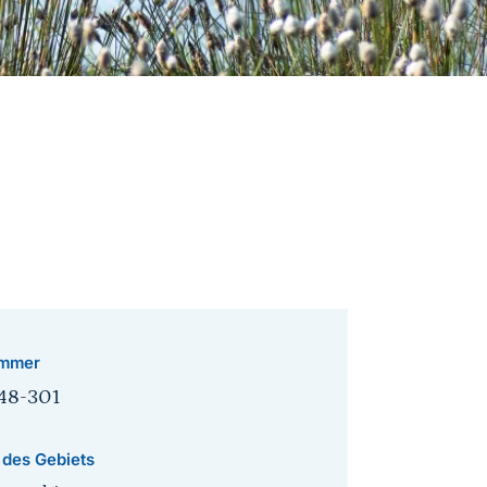
mmer
48-301
 des Gebiets