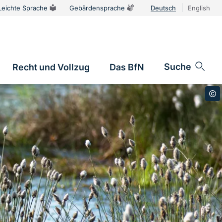
Leichte Sprache
Gebärdensprache
Deutsch
English
Sprachums
Suche
Recht und Vollzug
Das BfN