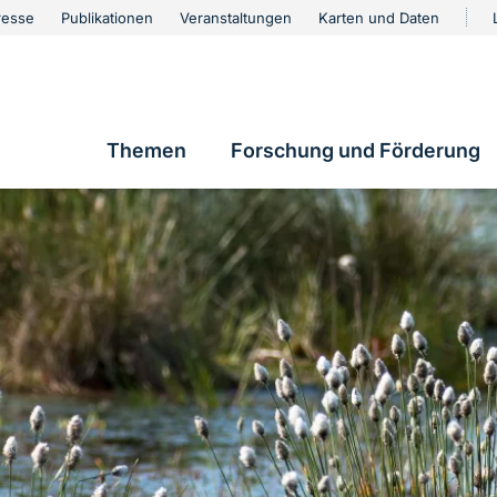
urschutz
resse
Publikationen
Veranstaltungen
Karten und Daten
vigation
Themen
Forschung und Förderung
Hauptnavigation