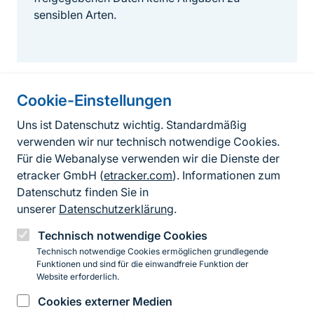
sensiblen Arten.
Cookie-Einstellungen
Informationen zur Seite
Uns ist Datenschutz wichtig. Standardmäßig
verwenden wir nur technisch notwendige Cookies.
Fußzeile
Kontakt zum BfN
Für die Webanalyse verwenden wir die Dienste der
Kontaktformular
etracker GmbH (
etracker.com
). Informationen zum
Datenschutz finden Sie in
Erklärung zur Barrierefreiheit
unserer
Datenschutzerklärung
.
Impressum
Technisch notwendige Cookies
Technisch notwendige Cookies ermöglichen grundlegende
Datenschutz
Funktionen und sind für die einwandfreie Funktion der
Website erforderlich.
Cookies externer Medien
Instagram
Facebook
YouTube
LinkedIn
Mastodon
Bluesky