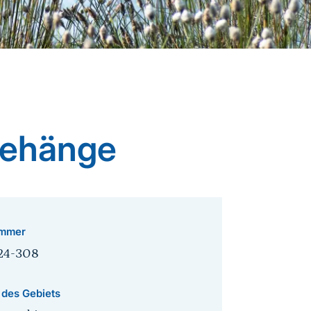
tehänge
mmer
24-308
 des Gebiets