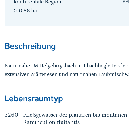
kontinentale Region
FF
510.88
ha
Sprungmarke
Beschreibung
Naturnaher Mittelgebirgsbach mit bachbegleitenden
extensiven Mähwiesen und naturnahen Laubmischw
Sprungmarke
Lebensraumtyp
3260
Fließgewässer der planaren bis montanen 
Ranunculion fluitantis