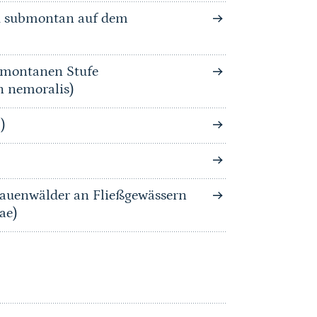
nd submontan auf dem
bmontanen Stufe
n nemoralis)
)
auenwälder an Fließgewässern
ae)