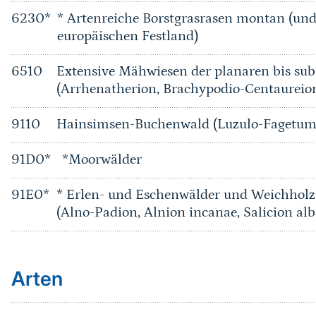
6230*
* Artenreiche Borstgrasrasen montan (u
europäischen Festland)
6510
Extensive Mähwiesen der planaren bis su
(Arrhenatherion, Brachypodio-Centaureio
9110
Hainsimsen-Buchenwald (Luzulo-Fagetum
91D0*
*Moorwälder
91E0*
* Erlen- und Eschenwälder und Weichholz
(Alno-Padion, Alnion incanae, Salicion alb
Arten