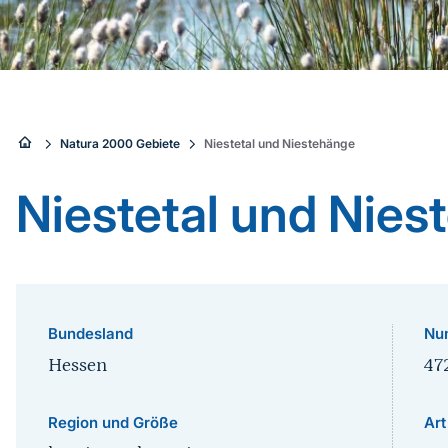
Sie
Natura 2000 Gebiete
Niestetal und Niestehänge
sind
Niestetal und Nies
hier:
Bundesland
Nu
Hessen
47
Region und Größe
Art