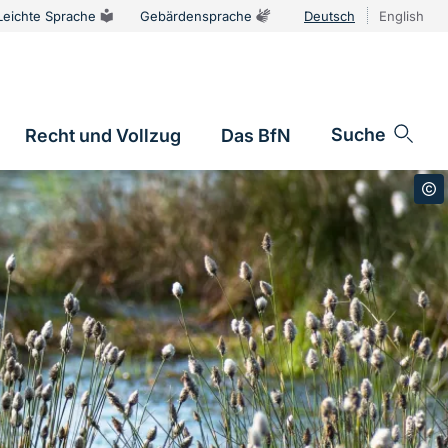
Leichte Sprache
Gebärdensprache
Deutsch
English
Sprachums
Suche
Recht und Vollzug
Das BfN