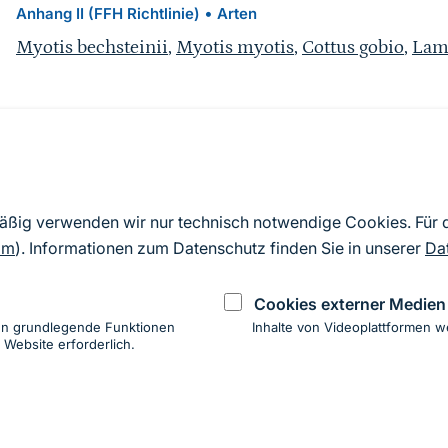
•
Anhang II (FFH Richtlinie)
Arten
Myotis bechsteinii
,
Myotis myotis
,
Cottus gobio
,
Lamp
Quelle
Nach Angaben der an die EU übermittelten Standardd
mäßig verwenden wir nur technisch notwendige Cookies. Für
2019). Aus besonderen Schutzgründen enthalten die z
om
). Informationen zum Datenschutz finden Sie in unserer
Da
Daten keine Angaben zu sensiblen Arten.
Cookies externer Medien
en grundlegende Funktionen
Inhalte von Videoplattformen w
 Website erforderlich.
ung
hen