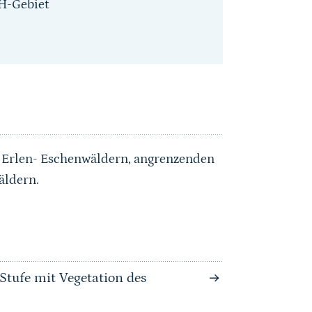
H-Gebiet
 Erlen- Eschenwäldern, angrenzenden
äldern.
Stufe mit Vegetation des