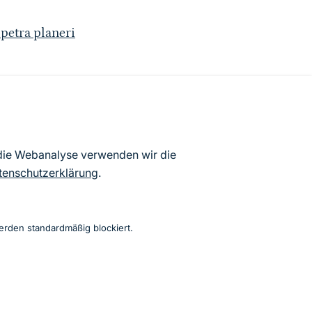
etra planeri
atenbögen Deutschlands (Stand:
 die Webanalyse verwenden wir die
ur Veröffentlichung freigegebenen
tenschutzerklärung
.
erden standardmäßig blockiert.