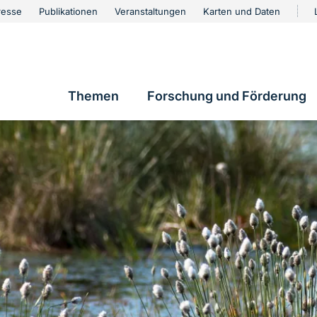
urschutz
resse
Publikationen
Veranstaltungen
Karten und Daten
vigation
Themen
Forschung und Förderung
Hauptnavigation