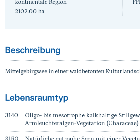
kontinentale Region
FF
2102.00
ha
Sprungmarke
Beschreibung
Mittelgebirgssee in einer waldbetonten Kulturlandsc
Sprungmarke
Lebensraumtyp
3140
Oligo- bis mesotrophe kalkhaltige Stillge
Armleuchteralgen-Vegetation (Characeae)
3150
Natürliche eutrophe Seen mit einer Vege