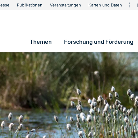
urschutz
resse
Publikationen
Veranstaltungen
Karten und Daten
vigation
Themen
Forschung und Förderung
Hauptnavigation