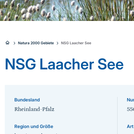
Sie
Natura 2000 Gebiete
NSG Laacher See
sind
NSG Laacher See
hier:
Bundesland
Nu
Rheinland-Pfalz
55
Region und Größe
Art