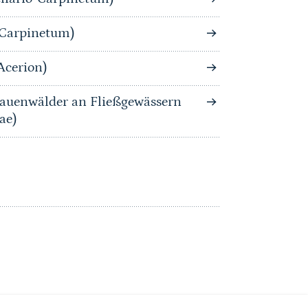
-Carpinetum)
Acerion)
auenwälder an Fließgewässern
ae)