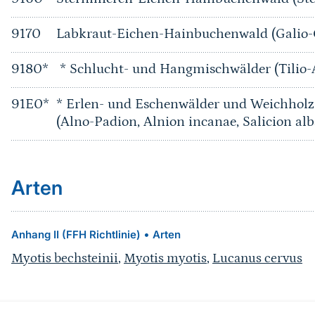
9170
Labkraut-Eichen-Hainbuchenwald (Galio
9180*
* Schlucht- und Hangmischwälder (Tilio-
91E0*
* Erlen- und Eschenwälder und Weichholz
(Alno-Padion, Alnion incanae, Salicion alb
Arten
•
Anhang II (FFH Richtlinie)
Arten
Myotis bechsteinii
,
Myotis myotis
,
Lucanus cervus