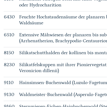
oder Hydrocharition
6430
Feuchte Hochstaudensäume der planaren b
Waldsäume
6510
Extensive Mähwiesen der planaren bis su
(Arrhenatherion, Brachypodio-Centaureio
8150
Silikatschutthalden der kollinen bis mont
8230
Silikatfelskuppen mit ihrer Pioniervegetat
Veronicion dillenii)
9110
Hainsimsen-Buchenwald (Luzulo-Fagetum
9130
Waldmeister-Buchenwald (Asperulo-Fage
9160
Sternmieren-Eichen-Hainbuchenwald (Ste