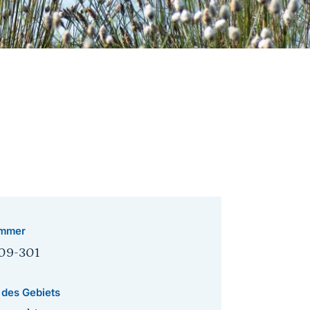
mmer
09-301
 des Gebiets