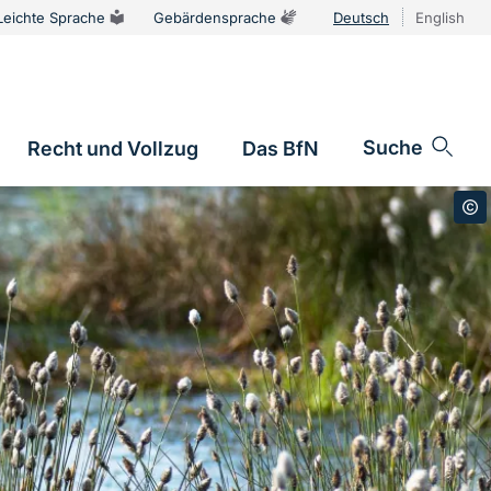
Leichte Sprache
Gebärdensprache
Deutsch
English
Sprachums
Suche
Recht und Vollzug
Das BfN