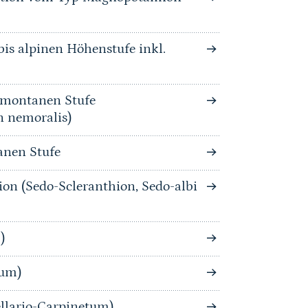
is alpinen Höhenstufe inkl.
bmontanen Stufe
n nemoralis)
anen Stufe
ion (Sedo-Scleranthion, Sedo-albi
)
tum)
llario-Carpinetum)