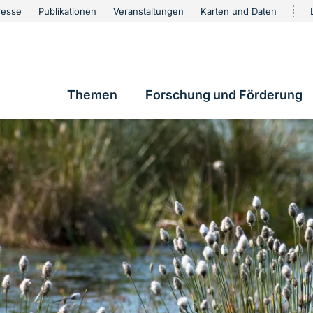
urschutz
resse
Publikationen
Veranstaltungen
Karten und Daten
vigation
Themen
Forschung und Förderung
Hauptnavigation