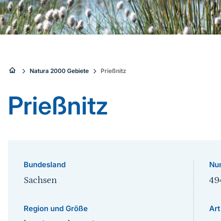
Sie
Natura 2000 Gebiete
Prießnitz
sind
Prießnitz
hier:
Bundesland
Nu
Sachsen
49
Region und Größe
Art