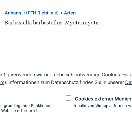
•
Anhang II (FFH Richtlinie)
Arten
Barbastella barbastellus
,
Myotis myotis
Quelle
Nach Angaben der an die EU übermittelten Standardd
mäßig verwenden wir nur technisch notwendige Cookies. Für
2019). Aus besonderen Schutzgründen enthalten die z
om
). Informationen zum Datenschutz finden Sie in unserer
Da
Daten keine Angaben zu sensiblen Arten.
Cookies externer Medien
en grundlegende Funktionen
Inhalte von Videoplattformen w
 Website erforderlich.
ung
hen