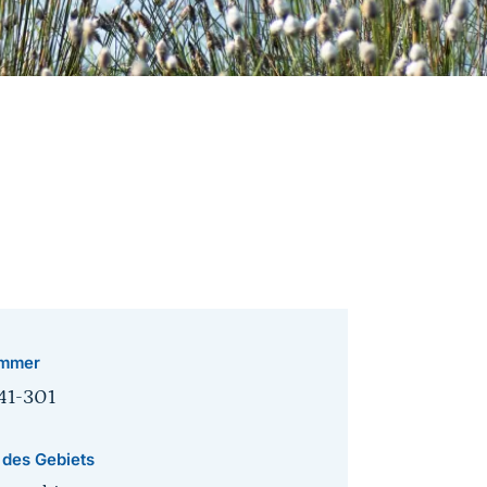
mmer
41-301
 des Gebiets