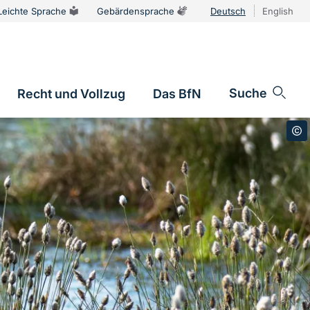
Leichte Sprache
Gebärdensprache
Deutsch
English
Sprachums
Suche
Recht und Vollzug
Das BfN