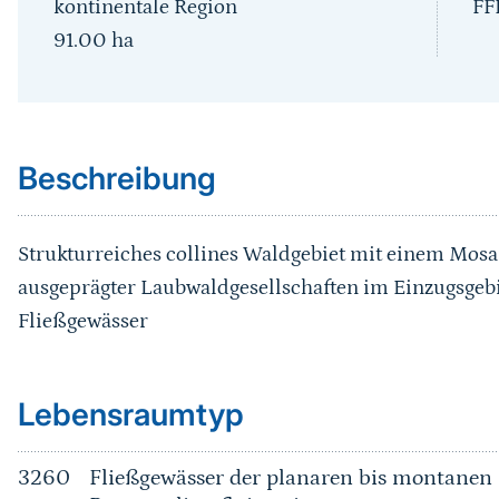
kontinentale Region
FF
91.00
ha
Sprungmarke
Beschreibung
Strukturreiches collines Waldgebiet mit einem Mosa
ausgeprägter Laubwaldgesellschaften im Einzugsgebi
Fließgewässer
Sprungmarke
Lebensraumtyp
3260
Fließgewässer der planaren bis montanen 