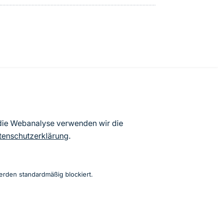
atenbögen Deutschlands (Stand:
 die Webanalyse verwenden wir die
ur Veröffentlichung freigegebenen
tenschutzerklärung
.
erden standardmäßig blockiert.