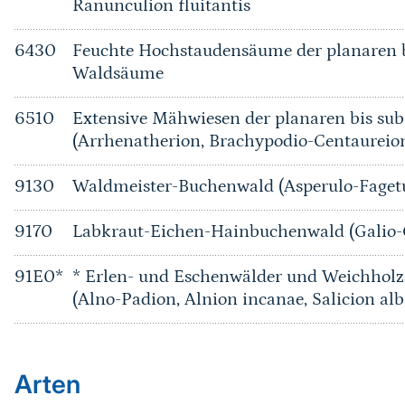
Ranunculion fluitantis
6430
Feuchte Hochstaudensäume der planaren b
Waldsäume
6510
Extensive Mähwiesen der planaren bis su
(Arrhenatherion, Brachypodio-Centaureio
9130
Waldmeister-Buchenwald (Asperulo-Fage
9170
Labkraut-Eichen-Hainbuchenwald (Galio
91E0*
* Erlen- und Eschenwälder und Weichholz
(Alno-Padion, Alnion incanae, Salicion alb
Arten