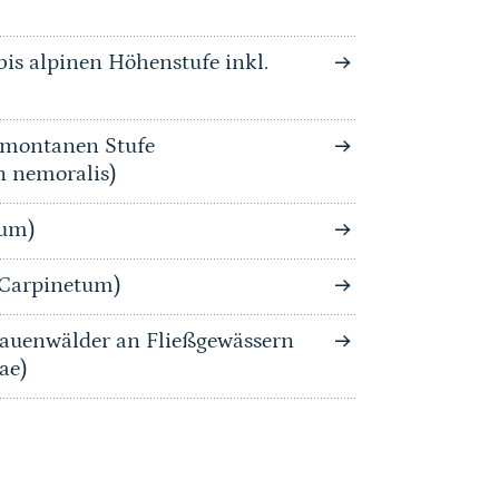
is alpinen Höhenstufe inkl.
bmontanen Stufe
n nemoralis)
tum)
-Carpinetum)
auenwälder an Fließgewässern
ae)