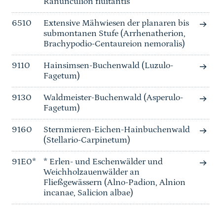
Ranunculion fluitantis
6510
Extensive Mähwiesen der planaren bis
submontanen Stufe (Arrhenatherion,
Brachypodio-Centaureion nemoralis)
9110
Hainsimsen-Buchenwald (Luzulo-
Fagetum)
9130
Waldmeister-Buchenwald (Asperulo-
Fagetum)
9160
Sternmieren-Eichen-Hainbuchenwald
(Stellario-Carpinetum)
91E0*
* Erlen- und Eschenwälder und
Weichholzauenwälder an
Fließgewässern (Alno-Padion, Alnion
incanae, Salicion albae)