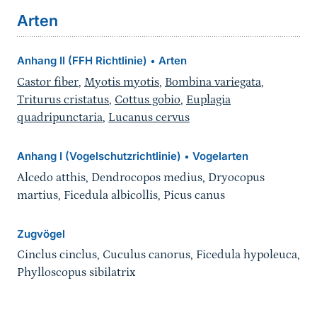
Arten
Anhang II (FFH Richtlinie)
Arten
•
Castor fiber
,
Myotis myotis
,
Bombina variegata
,
Triturus cristatus
,
Cottus gobio
,
Euplagia
quadripunctaria
,
Lucanus cervus
Anhang I (Vogelschutzrichtlinie)
Vogelarten
•
Alcedo atthis, Dendrocopos medius, Dryocopus
martius, Ficedula albicollis, Picus canus
Zugvögel
Cinclus cinclus, Cuculus canorus, Ficedula hypoleuca,
Phylloscopus sibilatrix