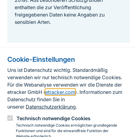
2019). Aus besonderen Schutzgründen
enthalten die zur Veröffentlichung
freigegebenen Daten keine Angaben zu
sensiblen Arten.
Cookie-Einstellungen
Informationen zur Seite
Uns ist Datenschutz wichtig. Standardmäßig
verwenden wir nur technisch notwendige Cookies.
Fußzeile
Kontakt zum BfN
Für die Webanalyse verwenden wir die Dienste der
Kontaktformular
etracker GmbH (
etracker.com
). Informationen zum
Datenschutz finden Sie in
Erklärung zur Barrierefreiheit
unserer
Datenschutzerklärung
.
Impressum
Technisch notwendige Cookies
Technisch notwendige Cookies ermöglichen grundlegende
Datenschutz
Funktionen und sind für die einwandfreie Funktion der
Website erforderlich.