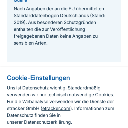
Quelle
Nach Angaben der an die EU übermittelten
Standarddatenbögen Deutschlands (Stand:
2019). Aus besonderen Schutzgründen
enthalten die zur Veröffentlichung
freigegebenen Daten keine Angaben zu
sensiblen Arten.
Cookie-Einstellungen
Informationen zur Seite
Uns ist Datenschutz wichtig. Standardmäßig
verwenden wir nur technisch notwendige Cookies.
Fußzeile
Kontakt zum BfN
Für die Webanalyse verwenden wir die Dienste der
Kontaktformular
etracker GmbH (
etracker.com
). Informationen zum
Datenschutz finden Sie in
Erklärung zur Barrierefreiheit
unserer
Datenschutzerklärung
.