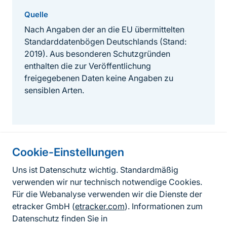
Quelle
Nach Angaben der an die EU übermittelten
Standarddatenbögen Deutschlands (Stand:
2019). Aus besonderen Schutzgründen
enthalten die zur Veröffentlichung
freigegebenen Daten keine Angaben zu
sensiblen Arten.
Cookie-Einstellungen
Informationen zur Seite
Uns ist Datenschutz wichtig. Standardmäßig
verwenden wir nur technisch notwendige Cookies.
Fußzeile
Kontakt zum BfN
Für die Webanalyse verwenden wir die Dienste der
Kontaktformular
etracker GmbH (
etracker.com
). Informationen zum
Datenschutz finden Sie in
Erklärung zur Barrierefreiheit