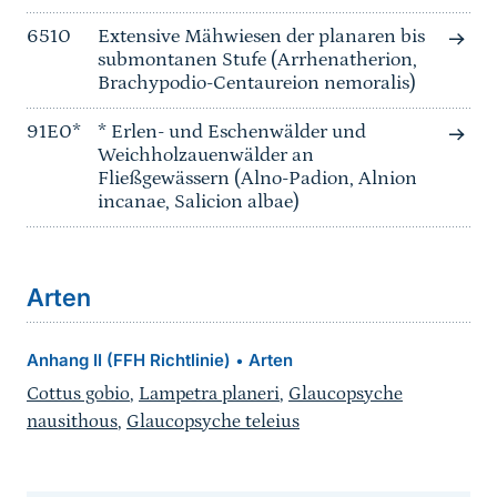
6510
Extensive Mähwiesen der planaren bis
submontanen Stufe (Arrhenatherion,
Brachypodio-Centaureion nemoralis)
91E0*
* Erlen- und Eschenwälder und
Weichholzauenwälder an
Fließgewässern (Alno-Padion, Alnion
incanae, Salicion albae)
Arten
Anhang II (FFH Richtlinie)
Arten
•
Cottus gobio
,
Lampetra planeri
,
Glaucopsyche
nausithous
,
Glaucopsyche teleius