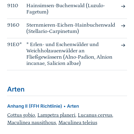
9110
Hainsimsen-Buchenwald (Luzulo-
Fagetum)
9160
Sternmieren-Eichen-Hainbuchenwald
(Stellario-Carpinetum)
91E0*
* Erlen- und Eschenwälder und
Weichholzauenwälder an
Fließgewässern (Alno-Padion, Alnion
incanae, Salicion albae)
Arten
Anhang II (FFH Richtlinie)
Arten
•
Cottus gobio
,
Lampetra planeri
,
Lucanus cervus
,
Maculinea nausithous
,
Maculinea teleius