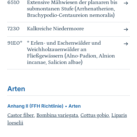
6510
Extensive Mähwiesen der planaren bis
submontanen Stufe (Arrhenatherion,
Brachypodio-Centaureion nemoralis)
7230
Kalkreiche Niedermoore
91E0*
* Erlen- und Eschenwälder und
Weichholzauenwälder an
Fließgewässern (Alno-Padion, Alnion
incanae, Salicion albae)
Arten
Anhang II (FFH Richtlinie)
Arten
•
Castor fiber
,
Bombina variegata
,
Cottus gobio
,
Liparis
loeselii