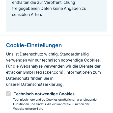
enthalten die zur Veröffentlichung
freigegebenen Daten keine Angaben zu
sensiblen Arten.
Cookie-Einstellungen
Informationen zur Seite
Uns ist Datenschutz wichtig. Standardmäßig
verwenden wir nur technisch notwendige Cookies.
Fußzeile
Kontakt zum BfN
Für die Webanalyse verwenden wir die Dienste der
Kontaktformular
etracker GmbH (
etracker.com
). Informationen zum
Datenschutz finden Sie in
Erklärung zur Barrierefreiheit
unserer
Datenschutzerklärung
.
Impressum
Technisch notwendige Cookies
Technisch notwendige Cookies ermöglichen grundlegende
Datenschutz
Funktionen und sind für die einwandfreie Funktion der
Website erforderlich.