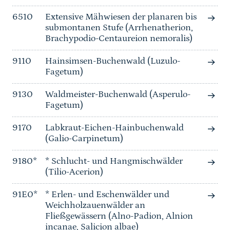
6510
Extensive Mähwiesen der planaren bis
submontanen Stufe (Arrhenatherion,
Brachypodio-Centaureion nemoralis)
9110
Hainsimsen-Buchenwald (Luzulo-
Fagetum)
9130
Waldmeister-Buchenwald (Asperulo-
Fagetum)
9170
Labkraut-Eichen-Hainbuchenwald
(Galio-Carpinetum)
9180*
* Schlucht- und Hangmischwälder
(Tilio-Acerion)
91E0*
* Erlen- und Eschenwälder und
Weichholzauenwälder an
Fließgewässern (Alno-Padion, Alnion
incanae, Salicion albae)