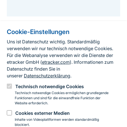
Cookie-Einstellungen
Informationen zur Seite
Uns ist Datenschutz wichtig. Standardmäßig
verwenden wir nur technisch notwendige Cookies.
Fußzeile
Kontakt zum BfN
Für die Webanalyse verwenden wir die Dienste der
Kontaktformular
etracker GmbH (
etracker.com
). Informationen zum
Datenschutz finden Sie in
Erklärung zur Barrierefreiheit
unserer
Datenschutzerklärung
.
Impressum
Technisch notwendige Cookies
Technisch notwendige Cookies ermöglichen grundlegende
Datenschutz
Funktionen und sind für die einwandfreie Funktion der
Website erforderlich.
Cookies externer Medien
Instagram
Facebook
YouTube
LinkedIn
Mastodon
Bluesky
Inhalte von Videoplattformen werden standardmäßig
blockiert.