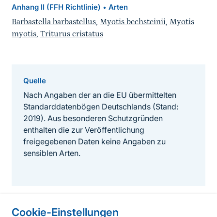
Anhang II (FFH Richtlinie)
Arten
•
Barbastella barbastellus
,
Myotis bechsteinii
,
Myotis
myotis
,
Triturus cristatus
Quelle
Nach Angaben der an die EU übermittelten
Standarddatenbögen Deutschlands (Stand:
2019). Aus besonderen Schutzgründen
enthalten die zur Veröffentlichung
freigegebenen Daten keine Angaben zu
sensiblen Arten.
Cookie-Einstellungen
Informationen zur Seite