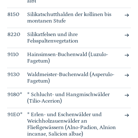
albi
8150
Silikatschutthalden der kollinen bis
montanen Stufe
8220
Silikatfelsen und ihre
Felsspaltenvegetation
9110
Hainsimsen-Buchenwald (Luzulo-
Fagetum)
9130
Waldmeister-Buchenwald (Asperulo-
Fagetum)
9180*
* Schlucht- und Hangmischwälder
(Tilio-Acerion)
91E0*
* Erlen- und Eschenwälder und
Weichholzauenwälder an
Fließgewässern (Alno-Padion, Alnion
incanae, Salicion albae)