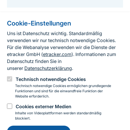
Cookie-Einstellungen
Informationen zur Seite
Uns ist Datenschutz wichtig. Standardmäßig
verwenden wir nur technisch notwendige Cookies.
Fußzeile
Kontakt zum BfN
Für die Webanalyse verwenden wir die Dienste der
Kontaktformular
etracker GmbH (
etracker.com
). Informationen zum
Datenschutz finden Sie in
Erklärung zur Barrierefreiheit
unserer
Datenschutzerklärung
.
Impressum
Technisch notwendige Cookies
Technisch notwendige Cookies ermöglichen grundlegende
Datenschutz
Funktionen und sind für die einwandfreie Funktion der
Website erforderlich.
Cookies externer Medien
Instagram
Facebook
YouTube
LinkedIn
Mastodon
Bluesky
Inhalte von Videoplattformen werden standardmäßig
blockiert.
Einwilligung
© 2026 Bundesamt für Naturschutz