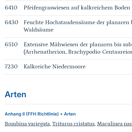
6410
Pfeifengraswiesen auf kalkreichem Bode
6430
Feuchte Hochstaudensäume der planaren b
Waldsäume
6510
Extensive Mähwiesen der planaren bis su
(Arrhenatherion, Brachypodio-Centaureio
7230
Kalkreiche Niedermoore
Arten
•
Anhang II (FFH Richtlinie)
Arten
Bombina variegata
,
Triturus cristatus
,
Maculinea nau