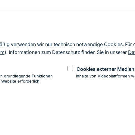
Quelle
Nach Angaben der an die EU übermittelten Standardd
mäßig verwenden wir nur technisch notwendige Cookies. Für
2019). Aus besonderen Schutzgründen enthalten die z
om
). Informationen zum Datenschutz finden Sie in unserer
Da
Daten keine Angaben zu sensiblen Arten.
Cookies externer Medien
en grundlegende Funktionen
Inhalte von Videoplattformen w
 Website erforderlich.
ung
hen
ung zur Barrierefreiheit
Impressum
Datenschutz