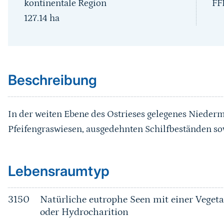
kontinentale Region
FF
127.14
ha
Sprungmarke
Beschreibung
In der weiten Ebene des Ostrieses gelegenes Nieder
Pfeifengraswiesen, ausgedehnten Schilfbeständen s
Sprungmarke
Lebensraumtyp
3150
Natürliche eutrophe Seen mit einer Vege
oder Hydrocharition