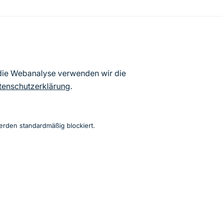
atenbögen Deutschlands (Stand:
 die Webanalyse verwenden wir die
ur Veröffentlichung freigegebenen
tenschutzerklärung
.
erden standardmäßig blockiert.
Instagram
Facebook
YouTube
LinkedIn
Mastodon
Bluesky