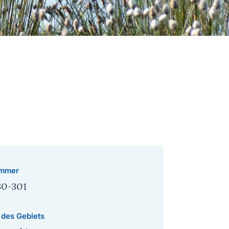
mmer
30-301
 des Gebiets