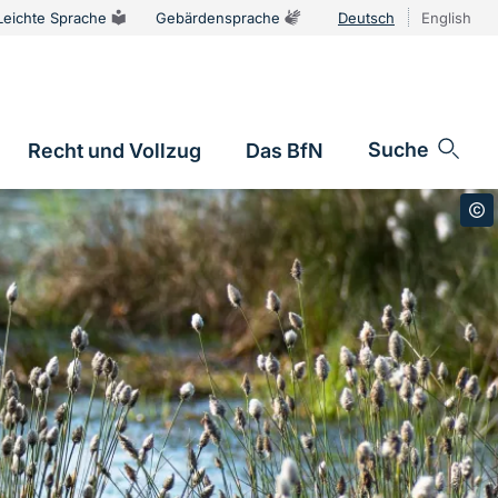
Leichte Sprache
Gebärdensprache
Deutsch
English
Sprachums
Suche
Recht und Vollzug
Das BfN