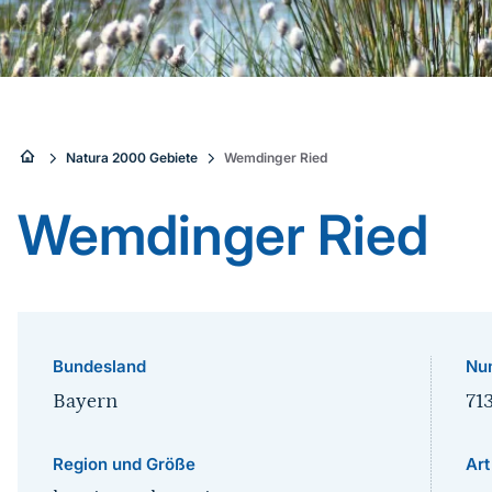
Sie
Natura 2000 Gebiete
Wemdinger Ried
sind
Wemdinger Ried
hier:
Bundesland
Nu
Bayern
71
Region und Größe
Art