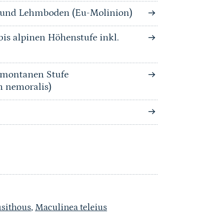
n und Lehmboden (Eu-Molinion)
is alpinen Höhenstufe inkl.
bmontanen Stufe
n nemoralis)
sithous
,
Maculinea teleius