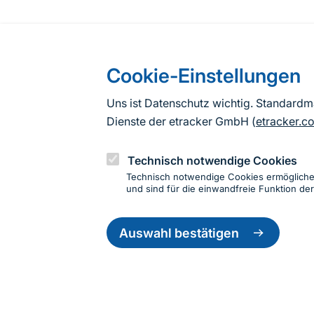
Cookie-Einstellungen
Uns ist Datenschutz wichtig. Standard
Dienste der etracker GmbH (
etracker.c
Technisch notwendige Cookies
Technisch notwendige Cookies ermöglich
und sind für die einwandfreie Funktion der
Einwillig
zurückzie
Auswahl bestätigen
Informationen zur Seite
Fußzeile
Kontakt zum BfN
Kontaktformular
Erklär