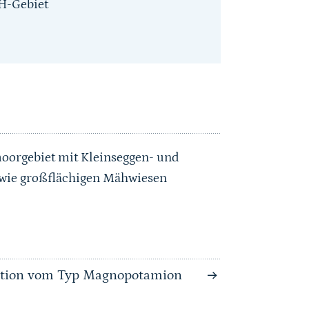
H-Gebiet
moorgebiet mit Kleinseggen- und
owie großflächigen Mähwiesen
tation vom Typ Magnopotamion