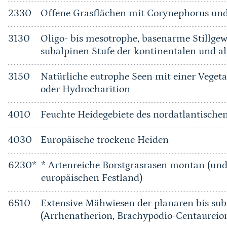
2330
Offene Grasflächen mit Corynephorus und
3130
Oligo- bis mesotrophe, basenarme Stillgew
subalpinen Stufe der kontinentalen und a
3150
Natürliche eutrophe Seen mit einer Vege
oder Hydrocharition
4010
Feuchte Heidegebiete des nordatlantischen
4030
Europäische trockene Heiden
6230*
* Artenreiche Borstgrasrasen montan (u
europäischen Festland)
6510
Extensive Mähwiesen der planaren bis su
(Arrhenatherion, Brachypodio-Centaureio