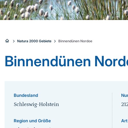
Sie
Natura 2000 Gebiete
Binnendünen Nordoe
sind
Binnendünen Nord
hier:
Bundesland
Nu
Schleswig-Holstein
21
Region und Größe
Art