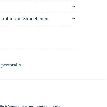
s robur auf Sandebenen
 pectoralis
atenbögen Deutschlands (Stand:
 die Webanalyse verwenden wir die