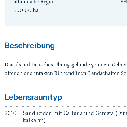
atlantische Region
FF
390.00
ha
Sprungmarke
Beschreibung
Das als militärisches Übungsgelände genutzte Gebiet
offenen und intakten Binnendünen-Landschaften Sch
Sprungmarke
Lebensraumtyp
2310
Sandheiden mit Calluna und Genista (Dün
kalkarm)