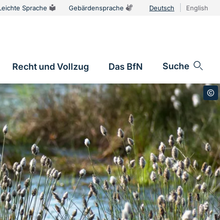
Leichte Sprache
Gebärdensprache
Deutsch
English
Sprachums
Suche
Recht und Vollzug
Das BfN