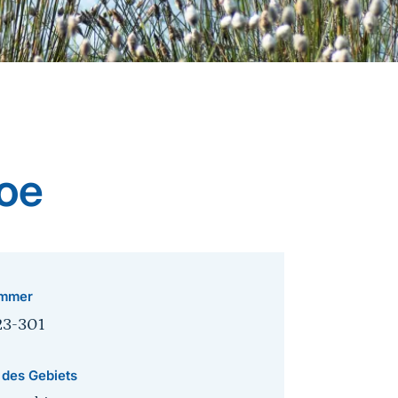
oe
mmer
23-301
 des Gebiets