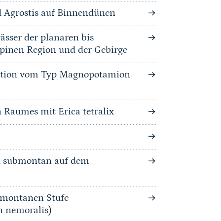
 Agrostis auf Binnendünen
ässer der planaren bis
lpinen Region und der Gebirge
tation vom Typ Magnopotamion
 Raumes mit Erica tetralix
nd submontan auf dem
bmontanen Stufe
n nemoralis)