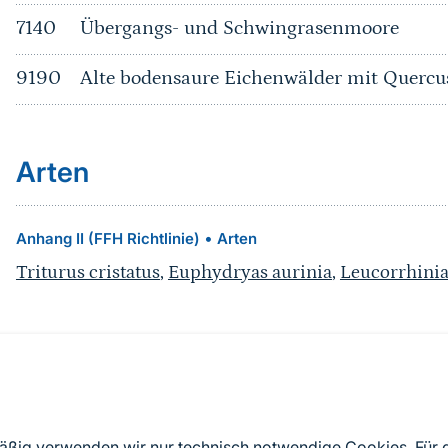
7140
Übergangs- und Schwingrasenmoore
9190
Alte bodensaure Eichenwälder mit Quercu
Arten
•
Anhang II (FFH Richtlinie)
Arten
Triturus cristatus
,
Euphydryas aurinia
,
Leucorrhinia
Quelle
Nach Angaben der an die EU übermittelten Standardd
mäßig verwenden wir nur technisch notwendige Cookies. Für