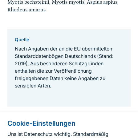
Myotis bechsteinii
,
Myotis myotis
,
Aspius aspius
,
Rhodeus amarus
Quelle
Nach Angaben der an die EU übermittelten
Standarddatenbögen Deutschlands (Stand:
2019). Aus besonderen Schutzgründen
enthalten die zur Veröffentlichung
freigegebenen Daten keine Angaben zu
sensiblen Arten.
Cookie-Einstellungen
Informationen zur Seite
Uns ist Datenschutz wichtig. Standardmäßig