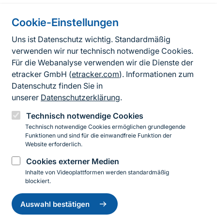
Cookie-Einstellungen
Informationen zur Seite
Uns ist Datenschutz wichtig. Standardmäßig
verwenden wir nur technisch notwendige Cookies.
Fußzeile
Kontakt zum BfN
Für die Webanalyse verwenden wir die Dienste der
Kontaktformular
etracker GmbH (
etracker.com
). Informationen zum
Datenschutz finden Sie in
Erklärung zur Barrierefreiheit
unserer
Datenschutzerklärung
.
Impressum
Technisch notwendige Cookies
Technisch notwendige Cookies ermöglichen grundlegende
Datenschutz
Funktionen und sind für die einwandfreie Funktion der
Website erforderlich.
Cookies externer Medien
Instagram
Facebook
YouTube
LinkedIn
Mastodon
Bluesky
Inhalte von Videoplattformen werden standardmäßig
blockiert.
Einwilligung
© 2026 Bundesamt für Naturschutz
zurückziehen
Auswahl bestätigen