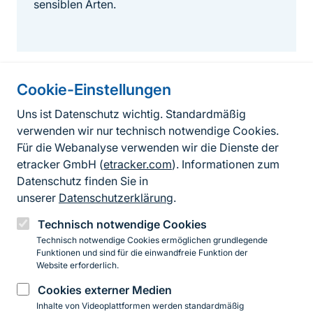
sensiblen Arten.
Cookie-Einstellungen
Informationen zur Seite
Uns ist Datenschutz wichtig. Standardmäßig
verwenden wir nur technisch notwendige Cookies.
Fußzeile
Kontakt zum BfN
Für die Webanalyse verwenden wir die Dienste der
Kontaktformular
etracker GmbH (
etracker.com
). Informationen zum
Datenschutz finden Sie in
Erklärung zur Barrierefreiheit
unserer
Datenschutzerklärung
.
Impressum
Technisch notwendige Cookies
Technisch notwendige Cookies ermöglichen grundlegende
Datenschutz
Funktionen und sind für die einwandfreie Funktion der
Website erforderlich.
Cookies externer Medien
Instagram
Facebook
YouTube
LinkedIn
Mastodon
Bluesky
Inhalte von Videoplattformen werden standardmäßig