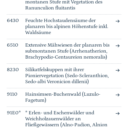
montanen Stufe mit Vegetation des
Ranunculion fluitantis
6430
Feuchte Hochstaudensäume der
planaren bis alpinen Höhenstufe inkl.
Waldsäume
6510
Extensive Mähwiesen der planaren bis
submontanen Stufe (Arrhenatherion,
Brachypodio-Centaureion nemoralis)
8230
Silikatfelskuppen mit ihrer
Pioniervegetation (Sedo-Scleranthion,
Sedo-albi Veronicion dillenii)
9110
Hainsimsen-Buchenwald (Luzulo-
Fagetum)
91E0*
* Erlen- und Eschenwälder und
Weichholzauenwälder an
Fließgewässern (Alno-Padion, Alnion