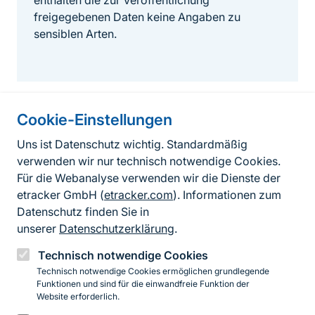
enthalten die zur Veröffentlichung
freigegebenen Daten keine Angaben zu
sensiblen Arten.
Cookie-Einstellungen
Informationen zur Seite
Uns ist Datenschutz wichtig. Standardmäßig
verwenden wir nur technisch notwendige Cookies.
Fußzeile
Kontakt zum BfN
Für die Webanalyse verwenden wir die Dienste der
Kontaktformular
etracker GmbH (
etracker.com
). Informationen zum
Datenschutz finden Sie in
Erklärung zur Barrierefreiheit
unserer
Datenschutzerklärung
.
Impressum
Technisch notwendige Cookies
Technisch notwendige Cookies ermöglichen grundlegende
Datenschutz
Funktionen und sind für die einwandfreie Funktion der
Website erforderlich.