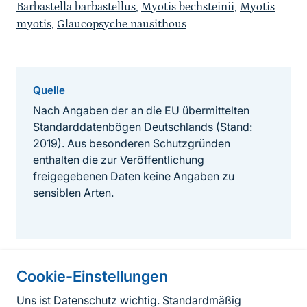
Barbastella barbastellus
,
Myotis bechsteinii
,
Myotis
myotis
,
Glaucopsyche nausithous
Quelle
Nach Angaben der an die EU übermittelten
Standarddatenbögen Deutschlands (Stand:
2019). Aus besonderen Schutzgründen
enthalten die zur Veröffentlichung
freigegebenen Daten keine Angaben zu
sensiblen Arten.
Cookie-Einstellungen
Informationen zur Seite
Uns ist Datenschutz wichtig. Standardmäßig