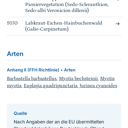
Pioniervegetation (Sedo-Scleranthion,
Sedo-albi Veronicion dillenii)
9170
Labkraut-Eichen-Hainbuchenwald
(Galio-Carpinetum)
Arten
Anhang II (FFH Richtlinie)
Arten
•
Barbastella barbastellus
,
Myotis bechsteinii
,
Myotis
myotis
,
Euplagia quadripunctaria
,
Jurinea cyanoides
Quelle
Nach Angaben der an die EU übermittelten