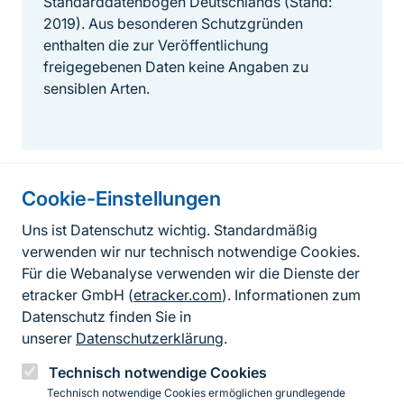
Standarddatenbögen Deutschlands (Stand:
2019). Aus besonderen Schutzgründen
enthalten die zur Veröffentlichung
freigegebenen Daten keine Angaben zu
sensiblen Arten.
Cookie-Einstellungen
Informationen zur Seite
Uns ist Datenschutz wichtig. Standardmäßig
verwenden wir nur technisch notwendige Cookies.
Fußzeile
Kontakt zum BfN
Für die Webanalyse verwenden wir die Dienste der
Kontaktformular
etracker GmbH (
etracker.com
). Informationen zum
Datenschutz finden Sie in
Erklärung zur Barrierefreiheit
unserer
Datenschutzerklärung
.
Impressum
Technisch notwendige Cookies
Technisch notwendige Cookies ermöglichen grundlegende
Datenschutz