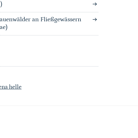
)
auenwälder an Fließgewässern
ae)
ena helle