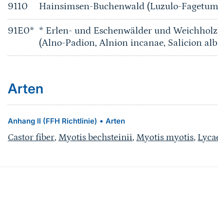
9110
Hainsimsen-Buchenwald (Luzulo-Fagetum
91E0*
* Erlen- und Eschenwälder und Weichholz
(Alno-Padion, Alnion incanae, Salicion alb
Arten
•
Anhang II (FFH Richtlinie)
Arten
Castor fiber
,
Myotis bechsteinii
,
Myotis myotis
,
Lyca
Quelle