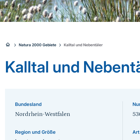
Sie
Natura 2000 Gebiete
Kalltal und Nebentäler
sind
Kalltal und Nebent
hier:
Bundesland
Nu
Nordrhein-Westfalen
53
Region und Größe
Art