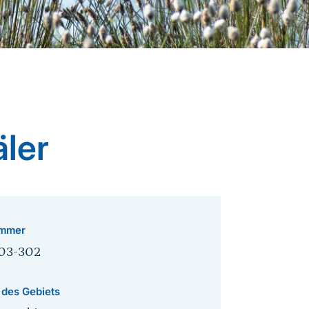
äler
mmer
03-302
 des Gebiets