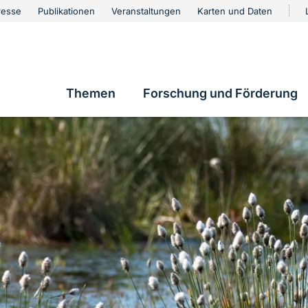
urschutz
resse
Publikationen
Veranstaltungen
Karten und Daten
vigation
Themen
Forschung und Förderung
Hauptnavigation