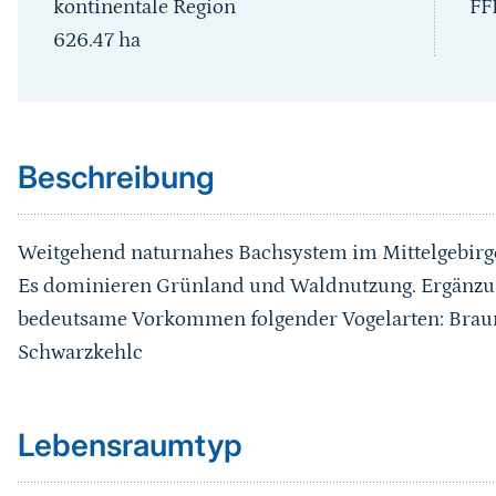
kontinentale Region
FF
626.47
ha
Sprungmarke
Beschreibung
Weitgehend naturnahes Bachsystem im Mittelgebirg
Es dominieren Grünland und Waldnutzung. Ergänzung 
bedeutsame Vorkommen folgender Vogelarten: Braun
Schwarzkehlc
Sprungmarke
Lebensraumtyp