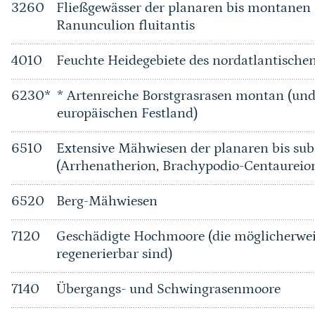
3260
Fließgewässer der planaren bis montanen 
Ranunculion fluitantis
4010
Feuchte Heidegebiete des nordatlantischen
6230*
* Artenreiche Borstgrasrasen montan (u
europäischen Festland)
6510
Extensive Mähwiesen der planaren bis su
(Arrhenatherion, Brachypodio-Centaureio
6520
Berg-Mähwiesen
7120
Geschädigte Hochmoore (die möglicherwei
regenerierbar sind)
7140
Übergangs- und Schwingrasenmoore