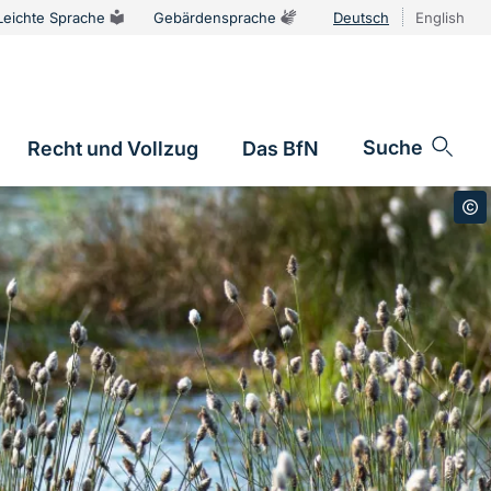
Leichte Sprache
Gebärdensprache
Deutsch
English
Sprachums
Suche
Recht und Vollzug
Das BfN