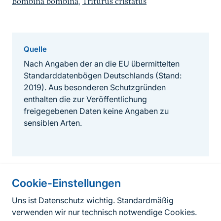
Bombina bombina
,
Triturus cristatus
Quelle
Nach Angaben der an die EU übermittelten
Standarddatenbögen Deutschlands (Stand:
2019). Aus besonderen Schutzgründen
enthalten die zur Veröffentlichung
freigegebenen Daten keine Angaben zu
sensiblen Arten.
Cookie-Einstellungen
Informationen zur Seite
Uns ist Datenschutz wichtig. Standardmäßig
verwenden wir nur technisch notwendige Cookies.
Fußzeile
Kontakt zum BfN