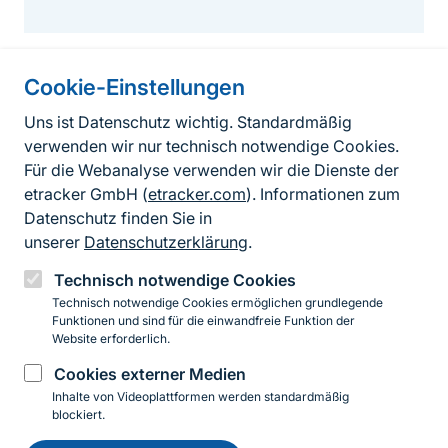
Cookie-Einstellungen
Informationen zur Seite
Uns ist Datenschutz wichtig. Standardmäßig
verwenden wir nur technisch notwendige Cookies.
Fußzeile
Kontakt zum BfN
Für die Webanalyse verwenden wir die Dienste der
Kontaktformular
etracker GmbH (
etracker.com
). Informationen zum
Datenschutz finden Sie in
Erklärung zur Barrierefreiheit
unserer
Datenschutzerklärung
.
Impressum
Technisch notwendige Cookies
Technisch notwendige Cookies ermöglichen grundlegende
Datenschutz
Funktionen und sind für die einwandfreie Funktion der
Website erforderlich.
Cookies externer Medien
Instagram
Facebook
YouTube
LinkedIn
Mastodon
Bluesky
Inhalte von Videoplattformen werden standardmäßig
blockiert.
Einwilligung