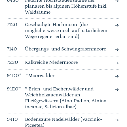
6430
Feuchte Hochstaudensäume der
planaren bis alpinen Höhenstufe inkl.
Waldsäume
7120
Geschädigte Hochmoore (die
möglicherweise noch auf natürlichem
Wege regenerierbar sind)
7140
Übergangs- und Schwingrasenmoore
7230
Kalkreiche Niedermoore
91D0*
*Moorwälder
91E0*
* Erlen- und Eschenwälder und
Weichholzauenwälder an
Fließgewässern (Alno-Padion, Alnion
incanae, Salicion albae)
9410
Bodensaure Nadelwälder (Vaccinio-
Piceetea)