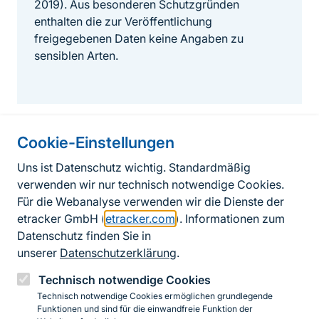
2019). Aus besonderen Schutzgründen
enthalten die zur Veröffentlichung
freigegebenen Daten keine Angaben zu
sensiblen Arten.
Cookie-Einstellungen
Informationen zur Seite
Uns ist Datenschutz wichtig. Standardmäßig
verwenden wir nur technisch notwendige Cookies.
Fußzeile
Kontakt zum BfN
Für die Webanalyse verwenden wir die Dienste der
Kontaktformular
etracker GmbH (
etracker.com
). Informationen zum
Datenschutz finden Sie in
Erklärung zur Barrierefreiheit
unserer
Datenschutzerklärung
.
Impressum
Technisch notwendige Cookies
Technisch notwendige Cookies ermöglichen grundlegende
Datenschutz
Funktionen und sind für die einwandfreie Funktion der