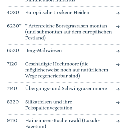
Ranunculion fluitantis
4030
Europäische trockene Heiden
6230*
* Artenreiche Borstgrasrasen montan
(und submontan auf dem europäischen
Festland)
6520
Berg-Mähwiesen
7120
Geschädigte Hochmoore (die
möglicherweise noch auf natürlichem
Wege regenerierbar sind)
7140
Übergangs- und Schwingrasenmoore
8220
Silikatfelsen und ihre
Felsspaltenvegetation
9110
Hainsimsen-Buchenwald (Luzulo-
Fagetum)