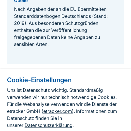
Quelle
Nach Angaben der an die EU übermittelten
Standarddatenbögen Deutschlands (Stand:
2019). Aus besonderen Schutzgründen
enthalten die zur Veröffentlichung
freigegebenen Daten keine Angaben zu
sensiblen Arten.
Cookie-Einstellungen
Informationen zur Seite
Uns ist Datenschutz wichtig. Standardmäßig
verwenden wir nur technisch notwendige Cookies.
Fußzeile
Kontakt zum BfN
Für die Webanalyse verwenden wir die Dienste der
Kontaktformular
etracker GmbH (
etracker.com
). Informationen zum
Datenschutz finden Sie in
Erklärung zur Barrierefreiheit
unserer
Datenschutzerklärung
.