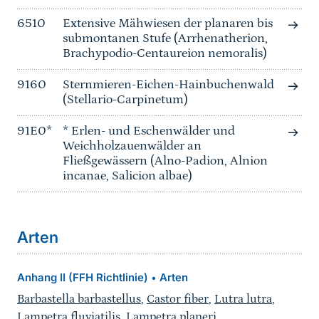
6510
Extensive Mähwiesen der planaren bis
submontanen Stufe (Arrhenatherion,
Brachypodio-Centaureion nemoralis)
9160
Sternmieren-Eichen-Hainbuchenwald
(Stellario-Carpinetum)
91E0*
* Erlen- und Eschenwälder und
Weichholzauenwälder an
Fließgewässern (Alno-Padion, Alnion
incanae, Salicion albae)
Arten
Anhang II (FFH Richtlinie)
Arten
•
Barbastella barbastellus
,
Castor fiber
,
Lutra lutra
,
Lampetra fluviatilis
,
Lampetra planeri