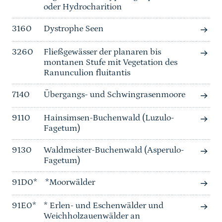
oder Hydrocharition
3160
Dystrophe Seen
3260
Fließgewässer der planaren bis
montanen Stufe mit Vegetation des
Ranunculion fluitantis
7140
Übergangs- und Schwingrasenmoore
9110
Hainsimsen-Buchenwald (Luzulo-
Fagetum)
9130
Waldmeister-Buchenwald (Asperulo-
Fagetum)
91D0*
*Moorwälder
91E0*
* Erlen- und Eschenwälder und
Weichholzauenwälder an