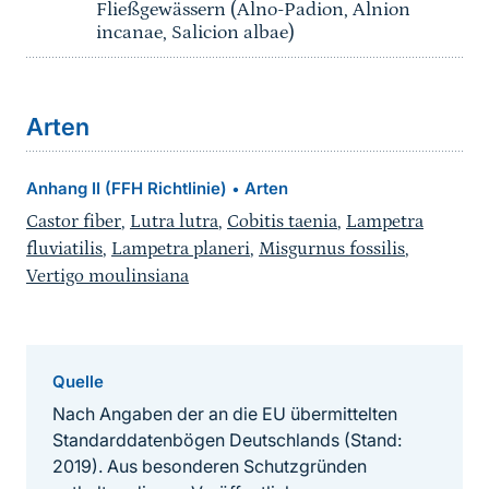
Fließgewässern (Alno-Padion, Alnion
incanae, Salicion albae)
Arten
Anhang II (FFH Richtlinie)
Arten
•
Castor fiber
,
Lutra lutra
,
Cobitis taenia
,
Lampetra
fluviatilis
,
Lampetra planeri
,
Misgurnus fossilis
,
Vertigo moulinsiana
Quelle
Nach Angaben der an die EU übermittelten
Standarddatenbögen Deutschlands (Stand:
2019). Aus besonderen Schutzgründen