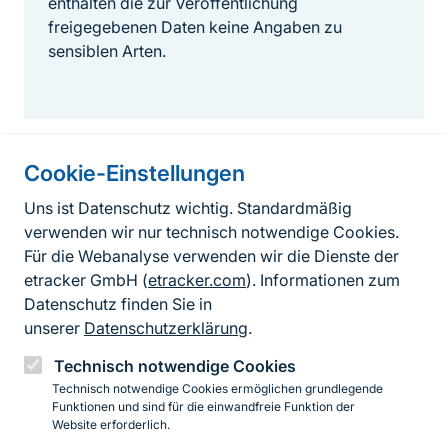
enthalten die zur Veröffentlichung
freigegebenen Daten keine Angaben zu
sensiblen Arten.
Cookie-Einstellungen
Informationen zur Seite
Uns ist Datenschutz wichtig. Standardmäßig
verwenden wir nur technisch notwendige Cookies.
Fußzeile
Kontakt zum BfN
Für die Webanalyse verwenden wir die Dienste der
Kontaktformular
etracker GmbH (
etracker.com
). Informationen zum
Datenschutz finden Sie in
Erklärung zur Barrierefreiheit
unserer
Datenschutzerklärung
.
Impressum
Technisch notwendige Cookies
Technisch notwendige Cookies ermöglichen grundlegende
Datenschutz
Funktionen und sind für die einwandfreie Funktion der
Website erforderlich.