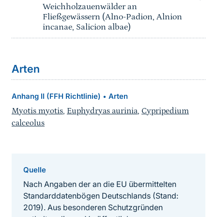
Weichholzauenwälder an
Fließgewässern (Alno-Padion, Alnion
incanae, Salicion albae)
Arten
Anhang II (FFH Richtlinie)
Arten
•
Myotis myotis
,
Euphydryas aurinia
,
Cypripedium
calceolus
Quelle
Nach Angaben der an die EU übermittelten
Standarddatenbögen Deutschlands (Stand:
2019). Aus besonderen Schutzgründen