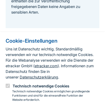
enthalten die zur Veröffentlichung
freigegebenen Daten keine Angaben zu
sensiblen Arten.
Cookie-Einstellungen
Informationen zur Seite
Uns ist Datenschutz wichtig. Standardmäßig
verwenden wir nur technisch notwendige Cookies.
Fußzeile
Kontakt zum BfN
Für die Webanalyse verwenden wir die Dienste der
Kontaktformular
etracker GmbH (
etracker.com
). Informationen zum
Datenschutz finden Sie in
Erklärung zur Barrierefreiheit
unserer
Datenschutzerklärung
.
Impressum
Technisch notwendige Cookies
Technisch notwendige Cookies ermöglichen grundlegende
Datenschutz
Funktionen und sind für die einwandfreie Funktion der
Website erforderlich.