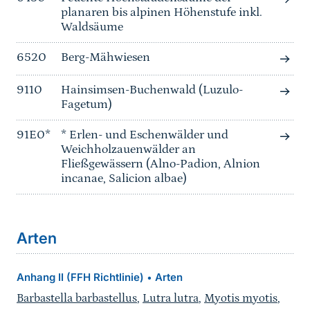
planaren bis alpinen Höhenstufe inkl.
Waldsäume
6520
Berg-Mähwiesen
9110
Hainsimsen-Buchenwald (Luzulo-
Fagetum)
91E0*
* Erlen- und Eschenwälder und
Weichholzauenwälder an
Fließgewässern (Alno-Padion, Alnion
incanae, Salicion albae)
Arten
Anhang II (FFH Richtlinie)
Arten
•
Barbastella barbastellus
,
Lutra lutra
,
Myotis myotis
,