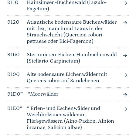
9110
Hainsimsen-Buchenwald (Luzulo-
Fagetum)
9120
Atlantische bodensaure Buchenwälder
mit Ilex, manchmal Taxus in der
Strauchschicht (Quercion robori-
petraeae oder Ilici-Fagenion)
9160
Sternmieren-Eichen-Hainbuchenwald
(Stellario-Carpinetum)
9190
Alte bodensaure Eichenwälder mit
Quercus robur auf Sandebenen
91D0*
*Moorwälder
91E0*
* Erlen- und Eschenwälder und
Weichholzauenwälder an
Fließgewässern (Alno-Padion, Alnion
incanae, Salicion albae)