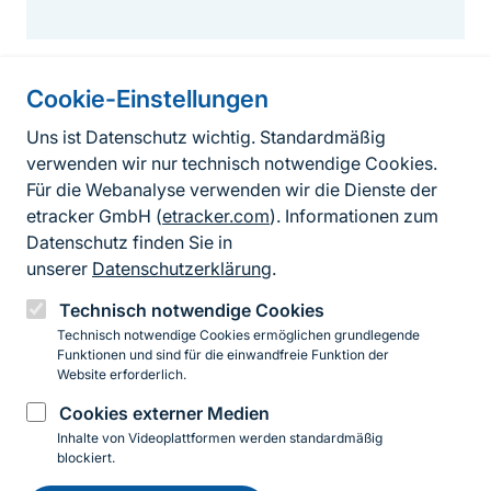
Cookie-Einstellungen
Informationen zur Seite
Uns ist Datenschutz wichtig. Standardmäßig
verwenden wir nur technisch notwendige Cookies.
Fußzeile
Kontakt zum BfN
Für die Webanalyse verwenden wir die Dienste der
Kontaktformular
etracker GmbH (
etracker.com
). Informationen zum
Datenschutz finden Sie in
Erklärung zur Barrierefreiheit
unserer
Datenschutzerklärung
.
Impressum
Technisch notwendige Cookies
Technisch notwendige Cookies ermöglichen grundlegende
Datenschutz
Funktionen und sind für die einwandfreie Funktion der
Website erforderlich.
Cookies externer Medien
Instagram
Facebook
YouTube
LinkedIn
Mastodon
Bluesky
Inhalte von Videoplattformen werden standardmäßig
blockiert.
Einwilligung