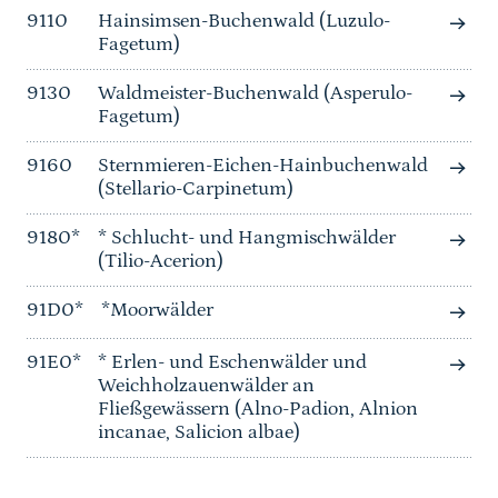
9110
Hainsimsen-Buchenwald (Luzulo-
Fagetum)
9130
Waldmeister-Buchenwald (Asperulo-
Fagetum)
9160
Sternmieren-Eichen-Hainbuchenwald
(Stellario-Carpinetum)
9180*
* Schlucht- und Hangmischwälder
(Tilio-Acerion)
91D0*
*Moorwälder
91E0*
* Erlen- und Eschenwälder und
Weichholzauenwälder an
Fließgewässern (Alno-Padion, Alnion
incanae, Salicion albae)