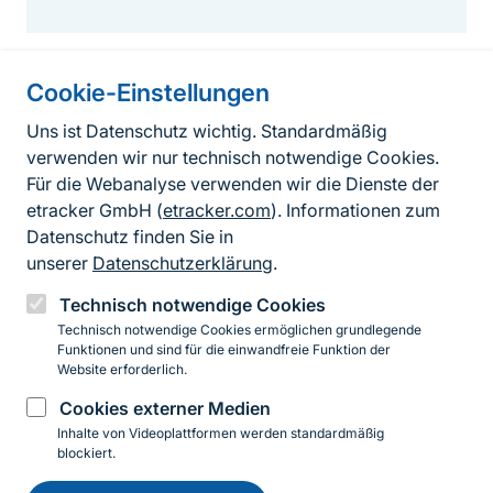
Cookie-Einstellungen
Informationen zur Seite
Uns ist Datenschutz wichtig. Standardmäßig
verwenden wir nur technisch notwendige Cookies.
Fußzeile
Kontakt zum BfN
Für die Webanalyse verwenden wir die Dienste der
Kontaktformular
etracker GmbH (
etracker.com
). Informationen zum
Datenschutz finden Sie in
Erklärung zur Barrierefreiheit
unserer
Datenschutzerklärung
.
Impressum
Technisch notwendige Cookies
Technisch notwendige Cookies ermöglichen grundlegende
Datenschutz
Funktionen und sind für die einwandfreie Funktion der
Website erforderlich.
Cookies externer Medien
Instagram
Facebook
YouTube
LinkedIn
Mastodon
Bluesky
Inhalte von Videoplattformen werden standardmäßig
blockiert.
Einwilligung