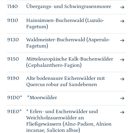
7140
Übergangs- und Schwingrasenmoore
9110
Hainsimsen-Buchenwald (Luzulo-
Fagetum)
9130
Waldmeister-Buchenwald (Asperulo-
Fagetum)
9150
Mitteleuropäische Kalk-Buchenwälder
(Cephalanthero-Fagion)
9190
Alte bodensaure Eichenwälder mit
Quercus robur auf Sandebenen
91D0*
*Moorwälder
91E0*
* Erlen- und Eschenwälder und
Weichholzauenwälder an
Fließgewässern (Alno-Padion, Alnion
incanae, Salicion albae)