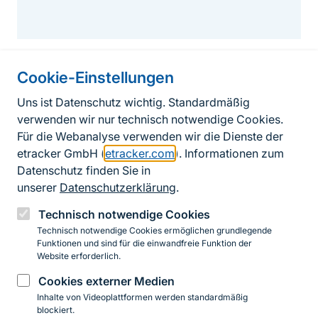
Cookie-Einstellungen
Informationen zur Seite
Uns ist Datenschutz wichtig. Standardmäßig
verwenden wir nur technisch notwendige Cookies.
Fußzeile
Kontakt zum BfN
Für die Webanalyse verwenden wir die Dienste der
Kontaktformular
etracker GmbH (
etracker.com
). Informationen zum
Datenschutz finden Sie in
Erklärung zur Barrierefreiheit
unserer
Datenschutzerklärung
.
Impressum
Technisch notwendige Cookies
Technisch notwendige Cookies ermöglichen grundlegende
Datenschutz
Funktionen und sind für die einwandfreie Funktion der
Website erforderlich.
Cookies externer Medien
Instagram
Facebook
YouTube
LinkedIn
Mastodon
Bluesky
Inhalte von Videoplattformen werden standardmäßig
blockiert.