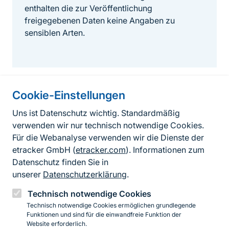
enthalten die zur Veröffentlichung
freigegebenen Daten keine Angaben zu
sensiblen Arten.
Cookie-Einstellungen
Informationen zur Seite
Uns ist Datenschutz wichtig. Standardmäßig
verwenden wir nur technisch notwendige Cookies.
Fußzeile
Kontakt zum BfN
Für die Webanalyse verwenden wir die Dienste der
Kontaktformular
etracker GmbH (
etracker.com
). Informationen zum
Datenschutz finden Sie in
Erklärung zur Barrierefreiheit
unserer
Datenschutzerklärung
.
Impressum
Technisch notwendige Cookies
Technisch notwendige Cookies ermöglichen grundlegende
Datenschutz
Funktionen und sind für die einwandfreie Funktion der
Website erforderlich.