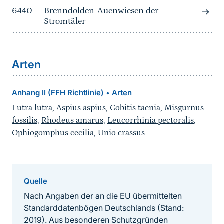
6440
Brenndolden-Auenwiesen der
Stromtäler
Arten
Anhang II (FFH Richtlinie)
Arten
•
Lutra lutra
,
Aspius aspius
,
Cobitis taenia
,
Misgurnus
fossilis
,
Rhodeus amarus
,
Leucorrhinia pectoralis
,
Ophiogomphus cecilia
,
Unio crassus
Quelle
Nach Angaben der an die EU übermittelten
Standarddatenbögen Deutschlands (Stand:
2019). Aus besonderen Schutzgründen