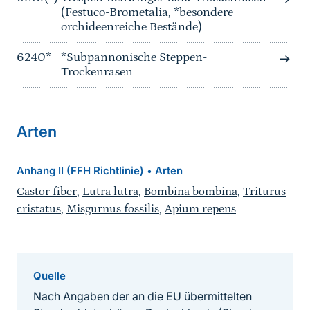
(Festuco-Brometalia, *besondere
orchideenreiche Bestände)
6240*
*Subpannonische Steppen-
Trockenrasen
Arten
Anhang II (FFH Richtlinie)
Arten
•
Castor fiber
,
Lutra lutra
,
Bombina bombina
,
Triturus
cristatus
,
Misgurnus fossilis
,
Apium repens
Quelle
Nach Angaben der an die EU übermittelten