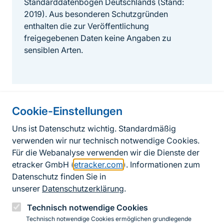
Standarddatenbögen Deutschlands (Stand:
2019). Aus besonderen Schutzgründen
enthalten die zur Veröffentlichung
freigegebenen Daten keine Angaben zu
sensiblen Arten.
Cookie-Einstellungen
Informationen zur Seite
Uns ist Datenschutz wichtig. Standardmäßig
verwenden wir nur technisch notwendige Cookies.
Fußzeile
Kontakt zum BfN
Für die Webanalyse verwenden wir die Dienste der
Kontaktformular
etracker GmbH (
etracker.com
). Informationen zum
Datenschutz finden Sie in
Erklärung zur Barrierefreiheit
unserer
Datenschutzerklärung
.
Impressum
Technisch notwendige Cookies
Technisch notwendige Cookies ermöglichen grundlegende