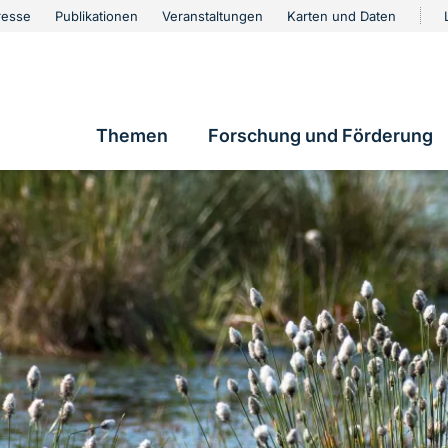
urschutz
resse
Publikationen
Veranstaltungen
Karten und Daten
vigation
Themen
Forschung und Förderung
Hauptnavigation