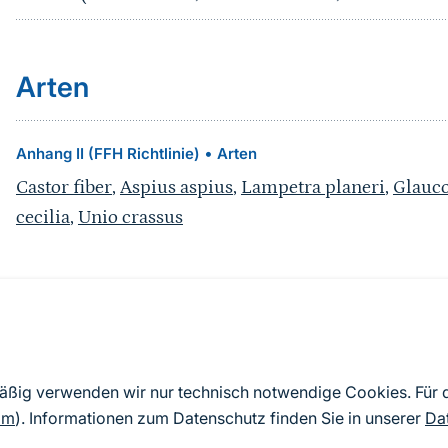
Arten
•
Anhang II (FFH Richtlinie)
Arten
Castor fiber
,
Aspius aspius
,
Lampetra planeri
,
Glauc
cecilia
,
Unio crassus
Quelle
Nach Angaben der an die EU übermittelten Standardd
mäßig verwenden wir nur technisch notwendige Cookies. Für
2019). Aus besonderen Schutzgründen enthalten die z
om
). Informationen zum Datenschutz finden Sie in unserer
Da
Daten keine Angaben zu sensiblen Arten.