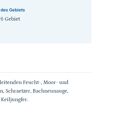
 des Gebiets
H-Gebiet
leitenden Feucht-, Moor- und
, Schraetzer, Bachneunauge,
eiljungfer.