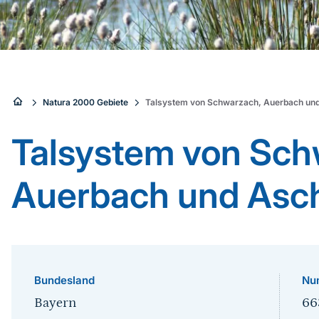
Sie
Natura 2000 Gebiete
Talsystem von Schwarzach, Auerbach un
sind
Talsystem von Sch
hier:
Auerbach und Asc
Bundesland
Nu
Bayern
66