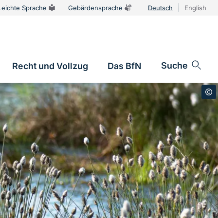
Leichte Sprache
Gebärdensprache
Deutsch
English
Sprachums
Suche
Recht und Vollzug
Das BfN