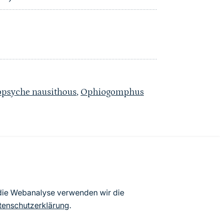
opsyche nausithous
,
Ophiogomphus
atenbögen Deutschlands (Stand:
 die Webanalyse verwenden wir die
ur Veröffentlichung freigegebenen
tenschutzerklärung
.