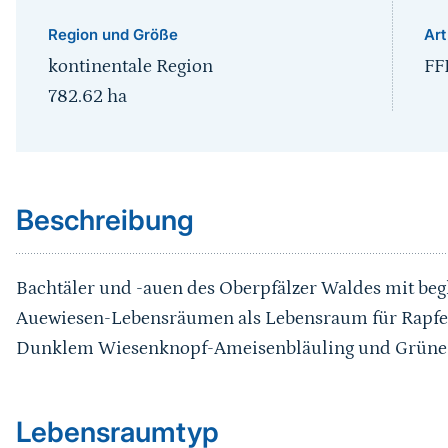
Region und Größe
Art
kontinentale Region
FF
782.62
ha
Sprungmarke
Beschreibung
Bachtäler und -auen des Oberpfälzer Waldes mit beg
Auewiesen-Lebensräumen als Lebensraum für Rapfen
Dunklem Wiesenknopf-Ameisenbläuling und Grüne K
Sprungmarke
Lebensraumtyp