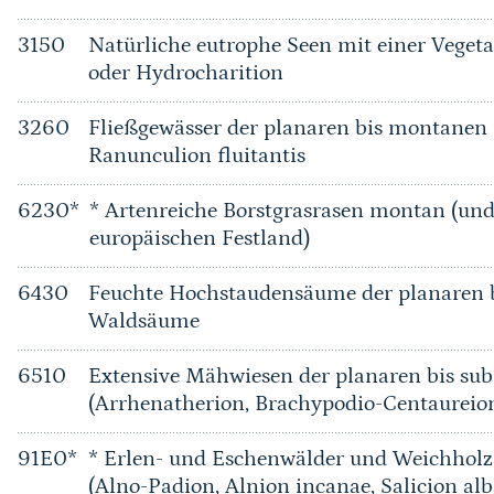
3150
Natürliche eutrophe Seen mit einer Vege
oder Hydrocharition
3260
Fließgewässer der planaren bis montanen 
Ranunculion fluitantis
6230*
* Artenreiche Borstgrasrasen montan (u
europäischen Festland)
6430
Feuchte Hochstaudensäume der planaren b
Waldsäume
6510
Extensive Mähwiesen der planaren bis su
(Arrhenatherion, Brachypodio-Centaureio
91E0*
* Erlen- und Eschenwälder und Weichholz
(Alno-Padion, Alnion incanae, Salicion alb