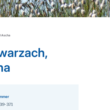
d Ascha
warzach,
ha
mmer
39-371