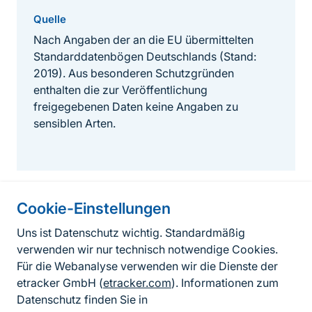
Quelle
Nach Angaben der an die EU übermittelten
Standarddatenbögen Deutschlands (Stand:
2019). Aus besonderen Schutzgründen
enthalten die zur Veröffentlichung
freigegebenen Daten keine Angaben zu
sensiblen Arten.
Cookie-Einstellungen
Informationen zur Seite
Uns ist Datenschutz wichtig. Standardmäßig
verwenden wir nur technisch notwendige Cookies.
Fußzeile
Kontakt zum BfN
Für die Webanalyse verwenden wir die Dienste der
Kontaktformular
etracker GmbH (
etracker.com
). Informationen zum
Datenschutz finden Sie in
Erklärung zur Barrierefreiheit